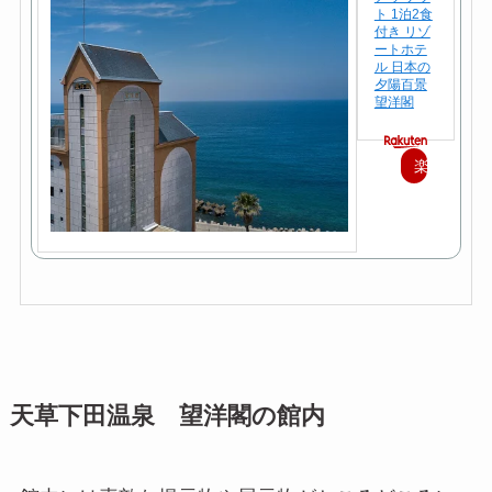
ト 1泊2食
付き リゾ
ートホテ
ル 日本の
夕陽百景
望洋閣
楽
天
で
購
入
天草下田温泉 望洋閣の館内