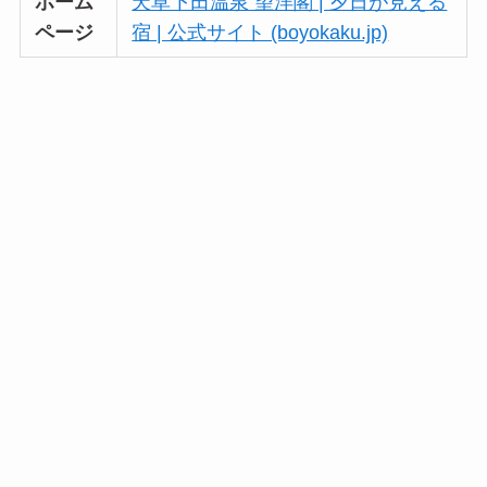
ホーム
天草下田温泉 望洋閣 | 夕日が見える
ページ
宿 | 公式サイト (boyokaku.jp)