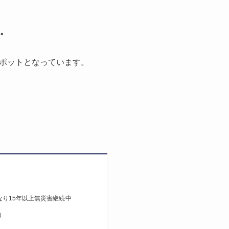
た。
ポットとなっています。
り15年以上無災害継続
中
り