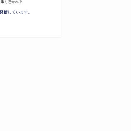
に取り憑かれ中。
発信
しています。