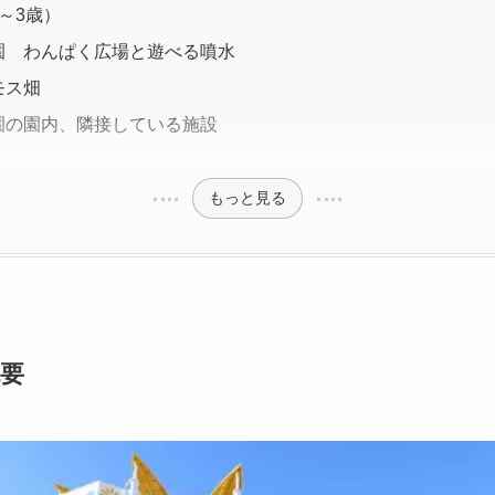
～3歳）
園 わんぱく広場と遊べる噴水
モス畑
園の園内、隣接している施設
もっと見る
要