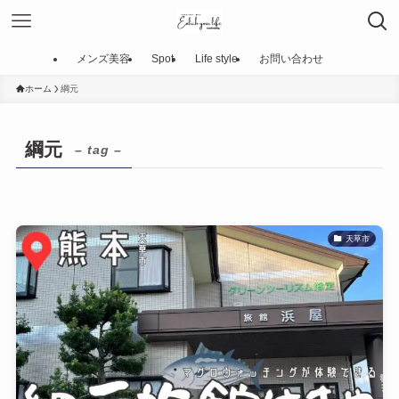
メンズ美容
Spot
Life style
お問い合わせ
ホーム
綱元
綱元
– tag –
天草市