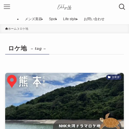
メンズ美容
Spot
Life style
お問い合わせ
ホーム
ロケ地
ロケ地
– tag –
天草市